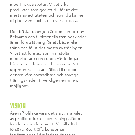
med Friskis&Svettis. Vi vet vilka
produkter som gör att du får ut det
mesta av aktiviteten och som du känner
dig bekväm i och stolt över att bära.
Den bästa träningen är den som blir av.
Bekväma och funktionella träningskläder
är en förutsättning för att både vilja
träna och få ut det mesta av träningen.
Vi vet att företag som har stolta
medarbetare och sunda värderingar
både är effektiva och lönsamma. Att
uppmuntra sina anställda till motion
genom våra användbara och snygga
träningskläder är verkligen en win-win
möjlighet.
VISION
ArenaProfil ska vara det självklara valet
av profilprodukter och träningskläder
för det aktiva företaget. Vill vill alltid
försöka överträffa kundernas
förväntningar. Våra ledord är tanke,