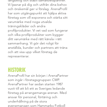
långsiktig och stabil samarbetspartner.
Vi lyssnar på dig och utifrån dina behov
och önskemål ger vi förslag. ArenaProfil
har som utgångspunkt att hjälpa aktiva
företag som vill exponera och stärka sitt
varumärke med noga utvalda
träningskläder och andra
profilprodukter. Vi vet vad som fungerar
och vilka profilprodukter som bygger
ditt varumärke med rätt känsla i rätt
sammanhang. Vi gör det roligt för
anställda, kunder och partners att träna
och att visa upp vilket företag de
representerar.
HISTORIK
ArenaProfil har sin början i ArenaPartner
som ingår i företagsgruppen CWP.
ArenaPartner har sedan starten 1987
vuxit till att bli ett av Sveriges ledande
företag på arrangemangs-arenan. Med
ansvar för personal, förtäring och
underhållning på de stora
evenemangen som Hammarby Fotboll