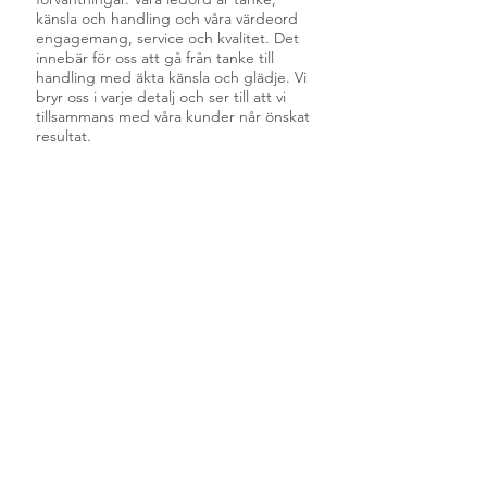
känsla och handling och våra värdeord
engagemang, service och kvalitet. Det
innebär för oss att gå från tanke till
handling med äkta känsla och glädje. Vi
bryr oss i varje detalj och ser till att vi
tillsammans med våra kunder når önskat
resultat.
VÄRDERINGAR OCH ETIK
Öppenhet och ärlighet är grunden för
trygga och långsiktiga relationer. Vi
bedriver vår verksamhet med ansvar och
hög moral.
Att sätta kunden och kundens behov i
centrum genomsyrar allt vi gör och vi
bryr oss om varje detalj.
Vi sätter stor vikt vid samarbeten som
gör nytta för miljön och samhället och vi
följer Friskis&Svettis Code of conducts.
Vidare följer vi de etiska riklinjer som är
uppsatta av Svensk Bran