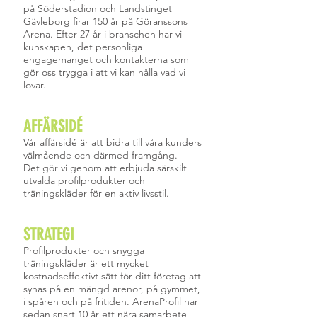
på Söderstadion och Landstinget
Gävleborg firar 150 år på Göranssons
Arena. Efter 27 år i branschen har vi
kunskapen, det personliga
engagemanget och kontakterna som
gör oss trygga i att vi kan hålla vad vi
lovar.
AFFÄRSIDÉ
Vår affärsidé är att bidra till våra kunders
välmående och därmed framgång.
Det gör vi genom att erbjuda särskilt
utvalda profilprodukter och
träningskläder för en aktiv livsstil.
STRATEGI
Profilprodukter och snygga
träningskläder är ett mycket
kostnadseffektivt sätt för ditt företag att
synas på en mängd arenor, på gymmet,
i spåren och på fritiden. ArenaProfil har
sedan snart 10 år ett nära samarbete