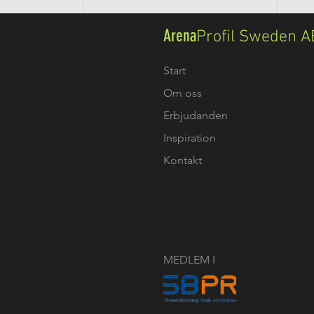
Arena
Profil Sweden A
Start
Om oss
Erbjudanden
Inspiration
Kontakt
MEDLEM I