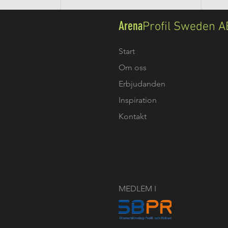
Arena
Profil Sweden A
Start
Om oss
Erbjudanden
Inspiration
Kontakt
MEDLEM I