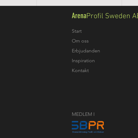
Arena
Profil Sweden A
Start
Om oss
Erbjudanden
Inspiration
Kontakt
MEDLEM I