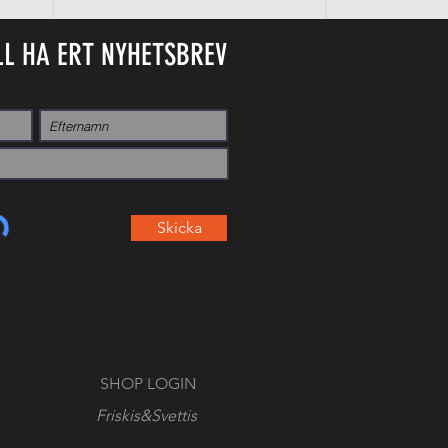
LL HA ERT NYHETSBREV
Skicka
SHOP LOGIN
Friskis&Svettis