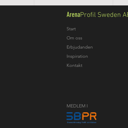
Arena
Profil Sweden A
Start
Om oss
Erbjudanden
Inspiration
Kontakt
MEDLEM I