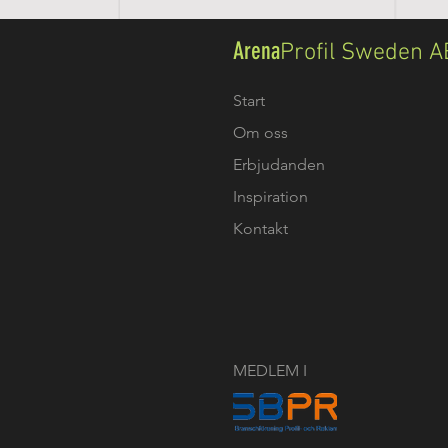
Arena
Profil Sweden A
Start
Om oss
Erbjudanden
Inspiration
Kontakt
MEDLEM I