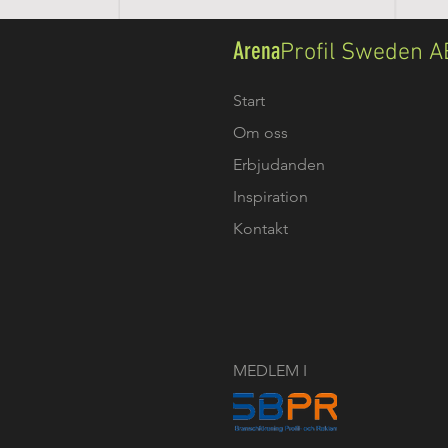
Arena
Profil Sweden A
Start
Om oss
Erbjudanden
Inspiration
Kontakt
MEDLEM I