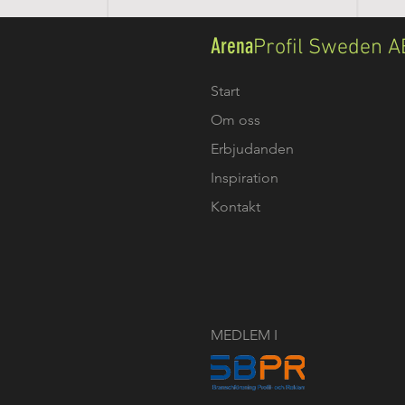
Arena
Profil Sweden A
Start
Om oss
Erbjudanden
Inspiration
Kontakt
MEDLEM I