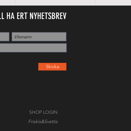
LL HA ERT NYHETSBREV
Skicka
SHOP LOGIN
Friskis&Svettis