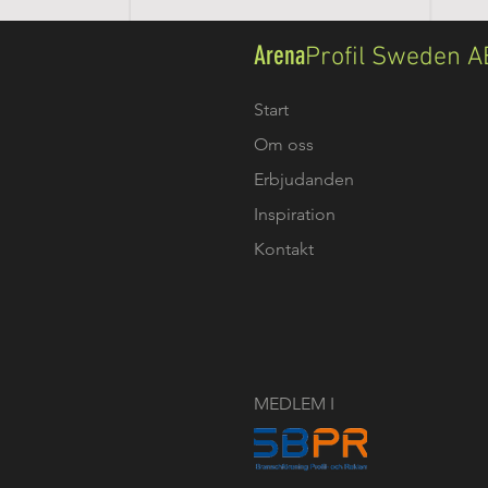
Arena
Profil Sweden A
Start
Om oss
Erbjudanden
Inspiration
Kontakt
MEDLEM I