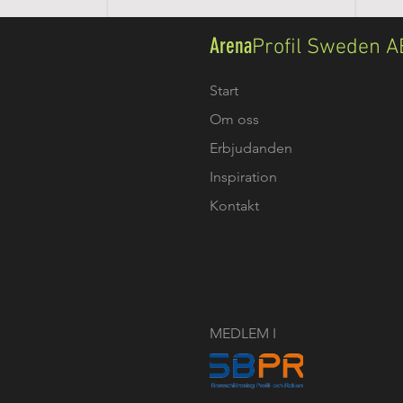
Arena
Profil Sweden A
Start
Om oss
Erbjudanden
Inspiration
Kontakt
MEDLEM I