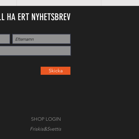
LL HA ERT NYHETSBREV
Skicka
SHOP LOGIN
Friskis&Svettis