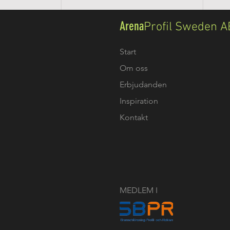
Arena
Profil Sweden A
Start
Om oss
Erbjudanden
Inspiration
Kontakt
MEDLEM I