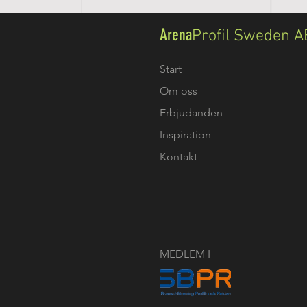
Arena
Profil Sweden A
Start
Om oss
Erbjudanden
Inspiration
Kontakt
MEDLEM I