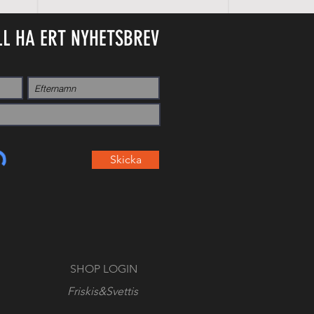
LL HA ERT NYHETSBREV
Skicka
SHOP LOGIN
Friskis&Svettis