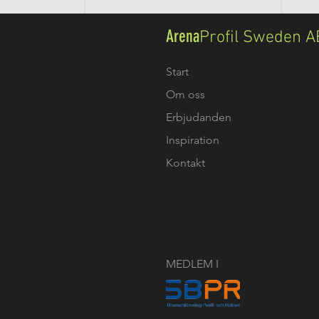
Arena
Profil Sweden A
Start
Om oss
Erbjudanden
Inspiration
Kontakt
MEDLEM I