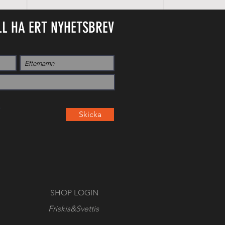
LL HA ERT NYHETSBREV
Skicka
SHOP LOGIN
Friskis&Svettis